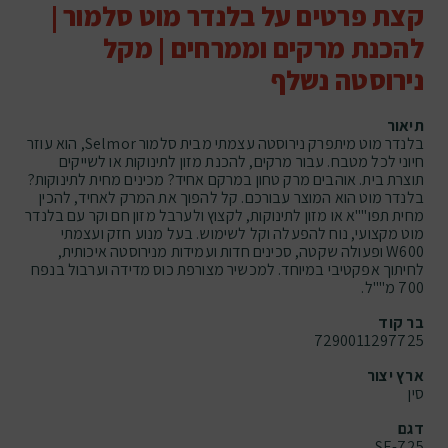
קצת פרטים על בלנדר מוט סלמור |
להכנת מרקים וממרחים | מקל
נירוסטה נשלף
תיאור
בלנדר מוט מיתפרק נירוסטה עצמתי מבית סלמור Selmor, הוא עוזר
חיוני לכל מטבח. עבור מרקים, להכנת מזון לתינוקות או לשייקים
תוצרת בית. אוהבים מרק טחון במרקם אחיד? מכינים מחית לתינוקות?
בלנדר מוט הוא המוצר עבורכם. קל להפוך את המרק לאחיד, להכין
מחית תפו""א או מזון לתינוקות, לקצוץ ולערבל מזון חם וקר עם בלנדר
מוט מקצועי, נוח להפעלה וקל לשימוש. בעל מנוע חזק ועצמתי
W600 ופעולה שקטה, סכינים חדות ועמידות מנירוסטה איכותית,
לחיתוך אפקטיבי במיוחד. למכשיר מצורפת כוס מדידה וערבול בנפח
700 מ""ל.
בר קוד
7290011297725
ארץ יצור
סין
דגם
SE-725