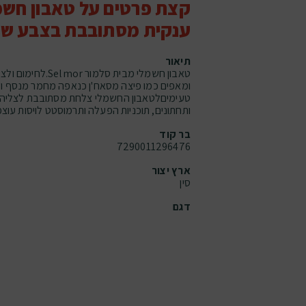
קצת פרטים על טאבון חשמ
ענקית מסתובבת בצבע שח
תיאור
טאבון חשמלי מבית סלמ
ומאפים כמו פיצה מסאח'ן כנאפה מחמר מנסף וע
טעימיםלטאבון החשמלי צלחת מסתובבת לצליה אח
ותחתונים, תוכניות הפעלה ותרמוסטט לויסות עוצ
בר קוד
7290011296476
ארץ יצור
סין
דגם