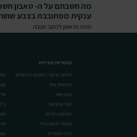
מה חשבתם על ה- טאבון חשמ
ענקית מסתובבת בצבע שחור
תהיה הראשון לכתוב תגובה
קטגוריות מובילות
סלמור סו-שף / מתחם הבישולים
מנג
מסחטות מיץ
קוט
מצנן אוויר
סיר 
תנור אמבטיה
בלנ
מסחטת הדרים
מטח
טוסטר לחיצה גדול
סיר 
כירה חשמלית
מנג