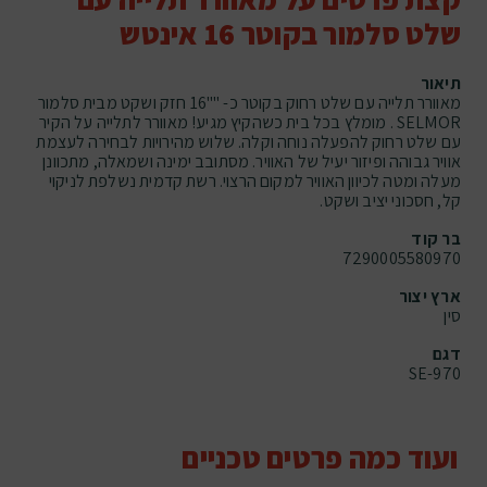
שלט סלמור בקוטר 16 אינטש
תיאור
מאוורר תלייה עם שלט רחוק בקוטר כ- ""16 חזק ושקט מבית סלמור
SELMOR . מומלץ בכל בית כשהקיץ מגיע! מאוורר לתלייה על הקיר
עם שלט רחוק להפעלה נוחה וקלה. שלוש מהירויות לבחירה לעצמת
אוויר גבוהה ופיזור יעיל של האוויר. מסתובב ימינה ושמאלה, מתכוונן
מעלה ומטה לכיוון האוויר למקום הרצוי. רשת קדמית נשלפת לניקוי
קל, חסכוני יציב ושקט.
בר קוד
7290005580970
ארץ יצור
סין
דגם
SE-970
ועוד כמה פרטים טכניים