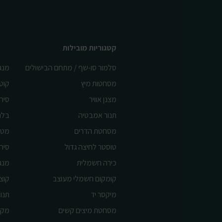
קטגוריות מובילות
סלמור סו-שף / מתחם הבישולים
מנג
מסחטות מיץ
קוט
מצנן אוויר
סיר 
תנור אמבטיה
בלנ
מסחטת הדרים
מטח
טוסטר לחיצה גדול
סיר 
כירה חשמלית
מנג
קומקום חשמלי מעוצב
קוצ
מיקסר יד
תנור
מסחטת מיצים קשים
מקצ