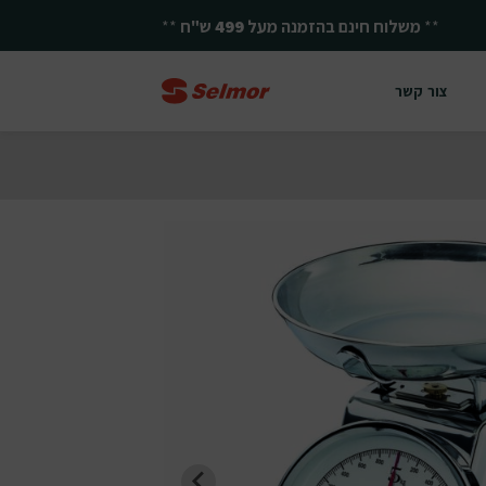
**
משלוח חינם בהזמנה מעל
499
ש"ח
**
צור קשר