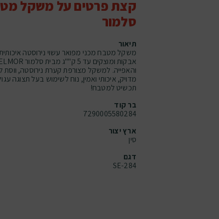
קצת פרטים על משקל מטב
סלמור
תיאור
משקל מטבח מכני מפואר עשוי נירוסטה איכותית 
והאפייה. למשקל מצורפת קערת נירוסטה, ווסת ל
מדויק, איכותי ואמין, נוח לשימוש בעל תצוגה עג
תכשיט למטבח!
בר קוד
7290005580284
ארץ יצור
סין
דגם
SE-284