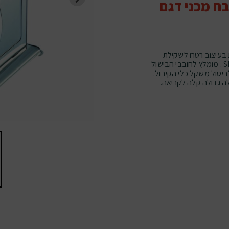
ח מכני דגם
בעיצוב רטרו לשקילת
אבקות ומוצקים עד 5 ק""ג מבית סלמור SELMOR . מומלץ לחובבי הבישול
ביטול משקל כלי הקיבול.
ולה גדולה קלה לקריאה.