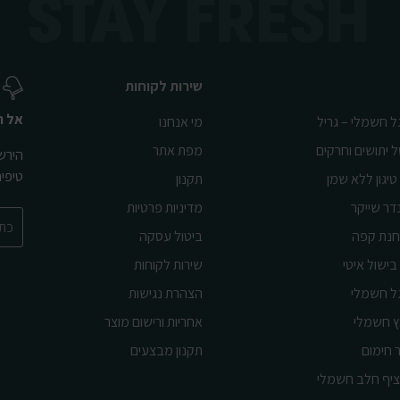
שירות לקוחות
אל ת
ל חשמלי – גריל
מי אנחנו
ל יתושים וחרקים
מפת אתר
הירשמ
טיפי
טיגון ללא שמן
תקנון
דר שייקר
מדיניות פרטיות
נת קפה
ביטול עסקה
בישול איטי
שירות לקוחות
ל חשמלי
הצהרת נגישות
ץ חשמלי
אחריות ורישום מוצר
 חימום
תקנון מבצעים
יף חלב חשמלי