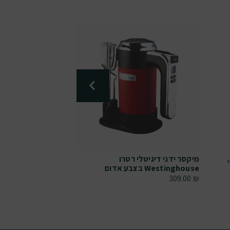
מיקסר יד עם קערה סלמור 300W,
מיקסר ידני דיגיטלי רטרו
מיקסר ידני דיגיטלי
Westinghouse בצבע אדום
Westinghouse בצבע קרם
309.00
₪