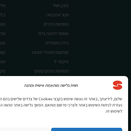
מצנן אוויר
סיר 
תנור אמבטיה
בלנ
מסחטת הדרים
מטח
טוסטר לחיצה גדול
סיר 
כירה חשמלית
מנג
קומקום חשמלי מעוצב
קוצ
מיקסר יד
תנור
מסחטת מיצים קשים
מקצ
בלנדר מוט
מאו
חווית גלישה מותאמת אישית ומהנה
מיקסרים
שלום, לידיעתך, באתר זה נעשה שימוש בקבצי Cookies של צדדים שלי
נעזרת לניתוח השימוש באתר ולצרכי פרסום מותאם. המשך גלישה באתר מהווה ה
לשימוש זה.
Shnorkel MLY {digital Creation}