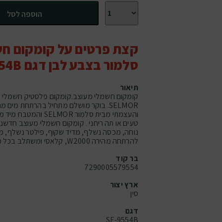
כמות של קומקום חשמלי מעוצב סלמור בצבע לבן דגם 
הוספה לסל
קצת פרטים על קומקום חש
סלמור בצבע לבן דגם 9554B
תיאור
קומקום חשמלי מעוצב.קומקום פלסטיק חשמלי נש
SELMOR. בוקר מושלם מתחיל בהרתחת מים
והעצמתי מבית סלמור MOR
טעים או תה ריחני . קומקום חשמלי מעוצב חדשני
נוחה, מכסה נשלף, מדיד שקוף, פילטר נשלף, מנ
להרתחה מהירה W2000, קלאסי ומשתלב בכל מטבח.
בר קוד
7290005579554
ארץ יצור
סין
דגם
SE-9554B