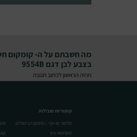
מה חשבתם על ה- קומקום חש
בצבע לבן דגם 9554B
תהיה הראשון לכתוב תגובה
קטגוריות מובילות
סלמור סו-שף / מתחם הבישולים
מנג
מסחטות מיץ
קוט