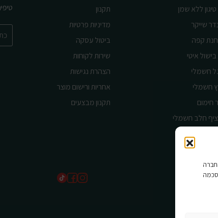
טיפי
טיגון ללא שמן
תקנון
דר שייקר
מדיניות פרטיות
נת קפה
ביטול עסקה
בישול איטי
שירות לקוחות
ל חשמלי
הצהרת נגישות
ץ חשמלי
אחריות ורישום מוצר
 חימום
תקנון מבצעים
יף חלב חשמלי
ורר מגדל
שים בהם החברה
סכמה