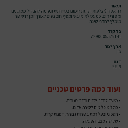
תיאור
רדיאטור 9 צלעות, שיטת חימום בטיחותית ונעימה להבדיל ממזגנים
ומפזרי חום, כמעט לא מייבש ומפיץ חום נעים לאורך זמן רדיאטור
מומלץ לחדרי שינה
בר קוד
7290005579141
ארץ יצור
סין
דגם
SE-9
ועוד כמה פרטים טכניים
• מיועד לחדרי ילדים וחדרי מגורים.
• כולל מיכל מים ליצירת אדים.
• חסכוני ובעל רמת בטיחות גבוהה, דפנות קרות.
• שלושה מצבי הפעלה.
• שני מפסקים + נורת ביקורת.