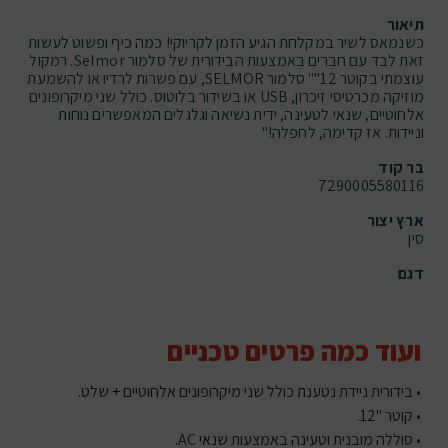
תיאור
כשנמאס לשיר במקלחת הגיע הזמן לקריוקי! כמה כיף ופשוט לעשות
זאת לבד עם חברים באמצעות הבידורית של סלמור Selmor. רמקול
עוצמתי בקוטר 12"" סלמור SELMOR, עם פשרות לרדיו או להשמעת
מוזיקה מכרטיסי זיכרון, USB או בשידור בלוטוס. כולל שני מיקרופונים
אלחוטיים, שנאי לטעינה, ידית נשיאה וגלגלים המאפשרים נוחות
וניידות. אז קדימה, לחפלה!"
בר קוד
7290005580116
ארץ יצור
סין
דגם
ועוד כמה פרטים טכניים
• בידורית ניידת נטענת כולל שני מיקרופונים אלחוטיים + שלט.
• קוטר "12.
• סוללה מובנית וטעינה באמצעות שנאי AC.