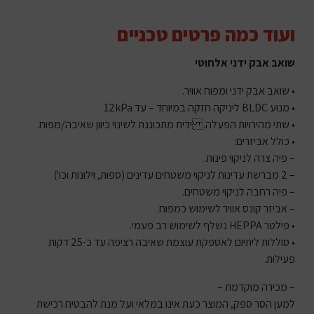
ועוד כמה פרטים טכניים
שואב אבק ידני אלחוטי
• שואב אבק ידני ומפוח אוויר.
• מנוע BLDC ליניקה חזקה במיוחד – עד 12kPa
• שתי מהירויות הפעלה. ידית מתכוננת לשינוי כיוון שאיבה/מפוח.
• כולל אביזרים:
– פיה צרה לניקוי פינות.
– 2 מברשת עדינות לניקוי משטחים עדינים (ספות, וילונות וכו')
– פיה רחבה לניקוי משטחים.
– אביזר קונס אוויר לשימוש כמפוח.
• פילטר HEPPA נשלף לשימוש רב פעמי.
• סוללות ליתיום לאספקת עוצמת שאיבה רציפה עד כ-25 דקות
פעילות.
– מכירה מוקדמת –
למען הסר ספק, המוצר כעת אינו במלאי ועל מנת להבטיח רכישת