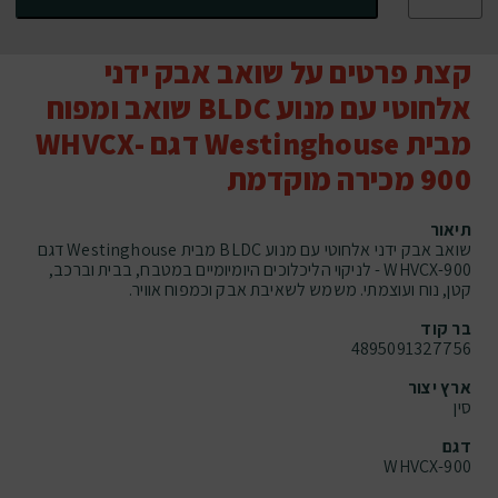
קצת פרטים על שואב אבק ידני
אלחוטי עם מנוע BLDC שואב ומפוח
מבית Westinghouse דגם WHVCX-
900 מכירה מוקדמת
תיאור
שואב אבק ידני אלחוטי עם מנוע BLDC מבית Westinghouse דגם
WHVCX-900 - לניקוי הליכלוכים היומיומיים במטבח, בבית וברכב,
קטן, נוח ועוצמתי. משמש לשאיבת אבק וכמפוח אוויר.
בר קוד
4895091327756
ארץ יצור
סין
דגם
WHVCX-900