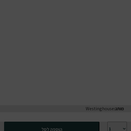
מותג:
Westinghouse
כמות של שואב אבק ידני אלחוטי עם מנוע BLDC שואב ומפוח מבית Westinghouse דגם WHVCX-900 מכירה מוקדמת
הוספה לסל