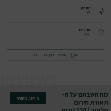
הספק
12
אחריות
שנה
הורדת הוראות יצרן ובטיחות >
מה חשבתם על ה-
הוספת ביקורת
תאורת חירום
סלמור | 120 נורות