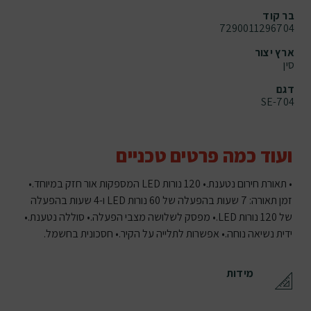
בר קוד
7290011296704
ארץ יצור
סין
דגם
SE-704
ועוד כמה פרטים טכניים
• תאורת חירום נטענת.• 120 נורות LED המספקות אור חזק במיוחד.•
זמן תאורה: 7 שעות בהפעלה של 60 נורות LED ו-4 שעות בהפעלה
של 120 נורות LED.• מפסק לשלושה מצבי הפעלה.• סוללה נטענת.•
ידית נשיאה נוחה.• אפשרות לתלייה על הקיר.• חסכונית בחשמל.
מידות