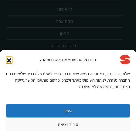
מי אנחנו
מפת אתר
תקנון
מדיניות פרטיות
ביטול עסקה
חווית גלישה מותאמת אישית ומהנה
שירות לקוחות
שלום, לידיעתך, באתר זה נעשה שימוש בקבצי Cookies של צדדים שלישים בהם
החברה נעזרת לניתוח השימוש באתר ולצרכי פרסום מותאם. המשך גלישה
הצהרת נגישות
באתר מהווה הסכמה לשימוש זה.
אחריות ורישום מוצר
תקנון מבצעים
אישור
סירוב ויציאה
Shnorkel MLY {digital Creation}