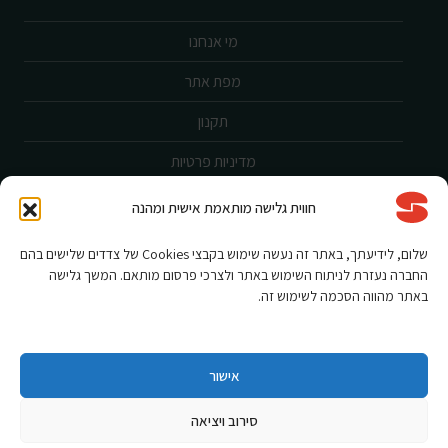
מי אנחנו
מפת אתר
תקנון
מדיניות פרטיות
ביטול עסקה
חווית גלישה מותאמת אישית ומהנה
שירות לקוחות
שלום, לידיעתך, באתר זה נעשה שימוש בקבצי Cookies של צדדים שלישים בהם
החברה נעזרת לניתוח השימוש באתר ולצרכי פרסום מותאם. המשך גלישה
הצהרת נגישות
באתר מהווה הסכמה לשימוש זה.
אחריות ורישום מוצר
תקנון מבצעים
אישור
סירוב ויציאה
Shnorkel MLY {digital Creation}