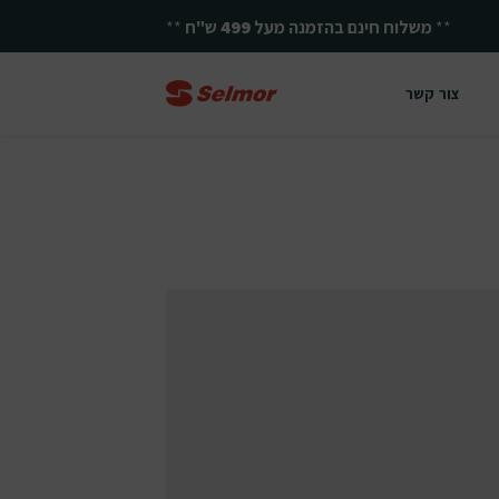
**
יחד ננצח!
**
צור קשר