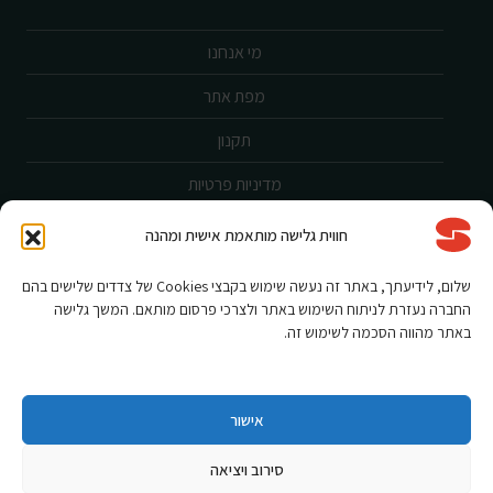
מי אנחנו
מפת אתר
תקנון
מדיניות פרטיות
ביטול עסקה
חווית גלישה מותאמת אישית ומהנה
שירות לקוחות
שלום, לידיעתך, באתר זה נעשה שימוש בקבצי Cookies של צדדים שלישים בהם
החברה נעזרת לניתוח השימוש באתר ולצרכי פרסום מותאם. המשך גלישה
הצהרת נגישות
באתר מהווה הסכמה לשימוש זה.
אחריות ורישום מוצר
תקנון מבצעים
אישור
סירוב ויציאה
Shnorkel MLY {digital Creation}