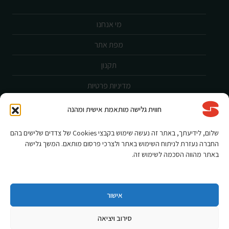
מי אנחנו
מפת אתר
תקנון
מדיניות פרטיות
ביטול עסקה
חווית גלישה מותאמת אישית ומהנה
שירות לקוחות
שלום, לידיעתך, באתר זה נעשה שימוש בקבצי Cookies של צדדים שלישים בהם
החברה נעזרת לניתוח השימוש באתר ולצרכי פרסום מותאם. המשך גלישה
הצהרת נגישות
באתר מהווה הסכמה לשימוש זה.
אחריות ורישום מוצר
תקנון מבצעים
אישור
סירוב ויציאה
Shnorkel MLY {digital Creation}