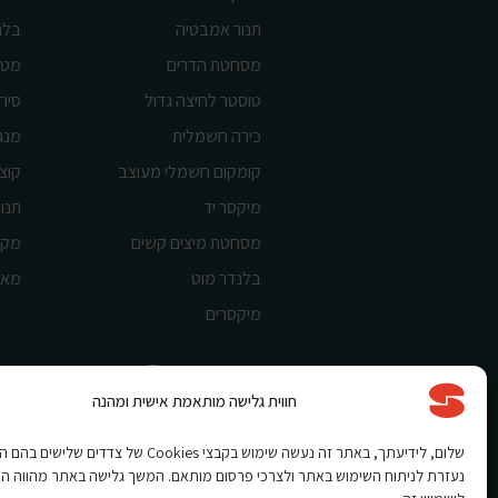
תנור אמבטיה
בלנ
מסחטת הדרים
מטח
טוסטר לחיצה גדול
סיר 
כירה חשמלית
מנג
קומקום חשמלי מעוצב
קוצ
מיקסר יד
תנור
מסחטת מיצים קשים
מקצ
בלנדר מוט
מאו
מיקסרים
חווית גלישה מותאמת אישית ומהנה
Shnorkel MLY {digital Creation}
שלום, לידיעתך, באתר זה נעשה שימוש בקבצי Cookies של צדדים שלי
נעזרת לניתוח השימוש באתר ולצרכי פרסום מותאם. המשך גלישה באתר מהווה ה