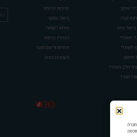
דר שייקר
מדיניות פרטיות
נת קפה
ביטול עסקה
בישול איטי
שירות לקוחות
ל חשמלי
הצהרת נגישות
ץ חשמלי
אחריות ורישום מוצר
 חימום
תקנון מבצעים
יף חלב חשמלי
ורר מגדל
שים בהם החברה
סכמה