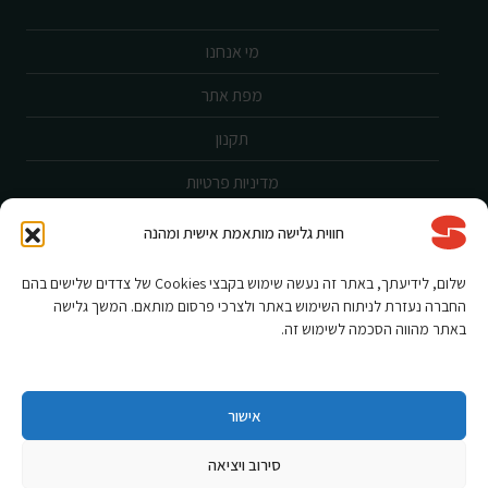
מי אנחנו
מפת אתר
תקנון
מדיניות פרטיות
ביטול עסקה
חווית גלישה מותאמת אישית ומהנה
שירות לקוחות
שלום, לידיעתך, באתר זה נעשה שימוש בקבצי Cookies של צדדים שלישים בהם
החברה נעזרת לניתוח השימוש באתר ולצרכי פרסום מותאם. המשך גלישה
הצהרת נגישות
באתר מהווה הסכמה לשימוש זה.
אחריות ורישום מוצר
תקנון מבצעים
אישור
סירוב ויציאה
Shnorkel MLY {digital Creation}