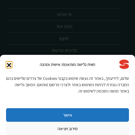
מי אנחנו
מפת אתר
תקנון
מדיניות פרטיות
ביטול עסקה
חווית גלישה מותאמת אישית ומהנה
שירות לקוחות
שלום, לידיעתך, באתר זה נעשה שימוש בקבצי Cookies של צדדים שלישים בהם
החברה נעזרת לניתוח השימוש באתר ולצרכי פרסום מותאם. המשך גלישה
הצהרת נגישות
באתר מהווה הסכמה לשימוש זה.
אחריות ורישום מוצר
תקנון מבצעים
אישור
סירוב ויציאה
Shnorkel MLY {digital Creation}