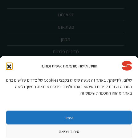
מי אנחנו
מפת אתר
תקנון
מדיניות פרטיות
ביטול עסקה
חווית גלישה מותאמת אישית ומהנה
שירות לקוחות
שלום, לידיעתך, באתר זה נעשה שימוש בקבצי Cookies של צדדים שלישים בהם
החברה נעזרת לניתוח השימוש באתר ולצרכי פרסום מותאם. המשך גלישה
הצהרת נגישות
באתר מהווה הסכמה לשימוש זה.
אחריות ורישום מוצר
תקנון מבצעים
אישור
סירוב ויציאה
Shnorkel MLY {digital Creation}