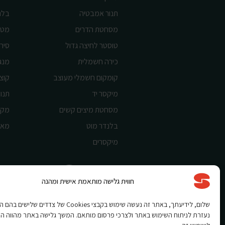
תנור אמבטיה
בלנ
מסחטת הדרים
מטח
טוסטר לחיצה גדול
סיר 
כירה חשמלית
מנג
קומקום חשמלי מעוצב
קוצ
מיקסר יד
תנור
מסחטת מיצים קשים
מקצ
בלנדר מוט
מאו
מיקסרים
חווית גלישה מותאמת אישית ומהנה
Shnorkel MLY {digital Creation}
שלום, לידיעתך, באתר זה נעשה שימוש בקבצי Cookies של צדדים שלי
נעזרת לניתוח השימוש באתר ולצרכי פרסום מותאם. המשך גלישה באתר מהווה ה