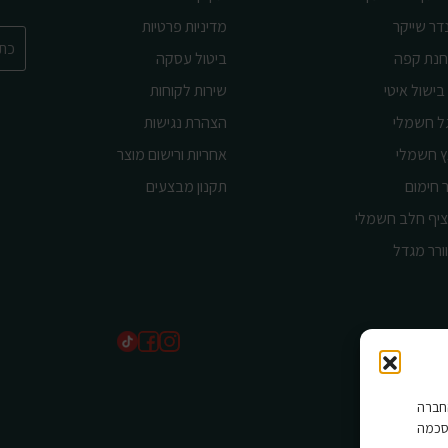
דר שייקר
מדיניות פרטיות
נת קפה
ביטול עסקה
בישול איטי
שירות לקוחות
ל חשמלי
הצהרת נגישות
ץ חשמלי
אחריות ורישום מוצר
 חימום
תקנון מבצעים
יף חלב חשמלי
ורר מגדל
שים בהם החברה
סכמה