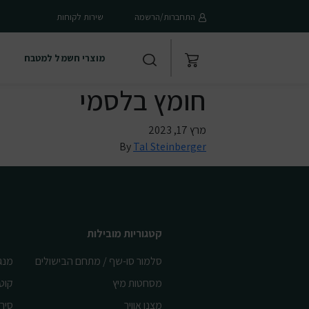
התחברות/הרשמה
שירות לקוחות
מוצרי חשמל למטבח
חומץ בלסמי
מרץ 17, 2023
By
Tal Steinberger
קטגוריות מובילות
סלמור סו-שף / מתחם הבישולים
מנג
מסחטות מיץ
קוט
מצנן אוויר
סיר 