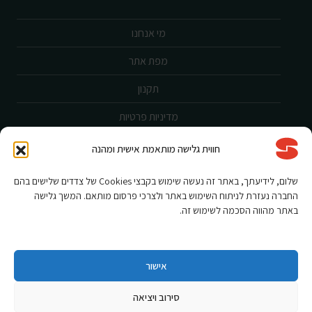
מי אנחנו
מפת אתר
תקנון
מדיניות פרטיות
ביטול עסקה
חווית גלישה מותאמת אישית ומהנה
שירות לקוחות
שלום, לידיעתך, באתר זה נעשה שימוש בקבצי Cookies של צדדים שלישים בהם
החברה נעזרת לניתוח השימוש באתר ולצרכי פרסום מותאם. המשך גלישה
הצהרת נגישות
באתר מהווה הסכמה לשימוש זה.
אחריות ורישום מוצר
תקנון מבצעים
אישור
סירוב ויציאה
Shnorkel MLY {digital Creation}