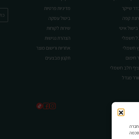
דר שייקר
מדיניות פרטיות
נת קפה
ביטול עסקה
בישול איטי
שירות לקוחות
ל חשמלי
הצהרת נגישות
ץ חשמלי
אחריות ורישום מוצר
 חימום
תקנון מבצעים
יף חלב חשמלי
ורר מגדל
שים בהם החברה
סכמה