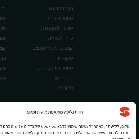
תנור אמבטיה
בלנ
מסחטת הדרים
מטח
טוסטר לחיצה גדול
סיר 
כירה חשמלית
מנג
קומקום חשמלי מעוצב
קוצ
מיקסר יד
תנור
מסחטת מיצים קשים
מקצ
בלנדר מוט
מאו
מיקסרים
חווית גלישה מותאמת אישית ומהנה
Shnorkel MLY {digital Creation}
שלום, לידיעתך, באתר זה נעשה שימוש בקבצי Cookies של צדדים שלי
נעזרת לניתוח השימוש באתר ולצרכי פרסום מותאם. המשך גלישה באתר מהווה ה