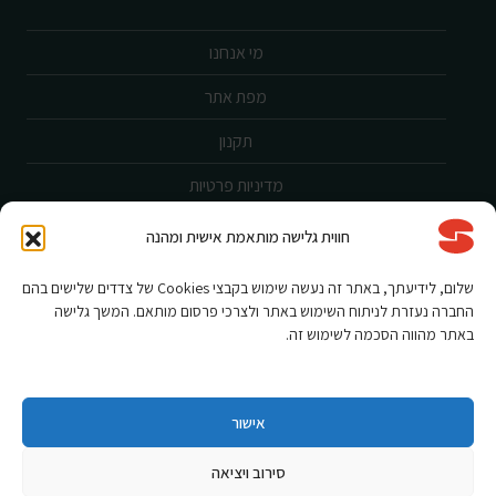
מי אנחנו
מפת אתר
תקנון
מדיניות פרטיות
ביטול עסקה
חווית גלישה מותאמת אישית ומהנה
שירות לקוחות
שלום, לידיעתך, באתר זה נעשה שימוש בקבצי Cookies של צדדים שלישים בהם
החברה נעזרת לניתוח השימוש באתר ולצרכי פרסום מותאם. המשך גלישה
הצהרת נגישות
באתר מהווה הסכמה לשימוש זה.
אחריות ורישום מוצר
תקנון מבצעים
אישור
סירוב ויציאה
Shnorkel MLY {digital Creation}