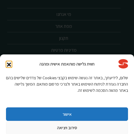
מי אנחנו
מפת אתר
תקנון
מדיניות פרטיות
ביטול עסקה
חווית גלישה מותאמת אישית ומהנה
שירות לקוחות
שלום, לידיעתך, באתר זה נעשה שימוש בקבצי Cookies של צדדים שלישים בהם
החברה נעזרת לניתוח השימוש באתר ולצרכי פרסום מותאם. המשך גלישה
הצהרת נגישות
באתר מהווה הסכמה לשימוש זה.
אחריות ורישום מוצר
תקנון מבצעים
אישור
סירוב ויציאה
Shnorkel MLY {digital Creation}