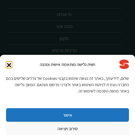
מי אנחנו
מפת אתר
תקנון
מדיניות פרטיות
ביטול עסקה
חווית גלישה מותאמת אישית ומהנה
שירות לקוחות
שלום, לידיעתך, באתר זה נעשה שימוש בקבצי Cookies של צדדים שלישים בהם
החברה נעזרת לניתוח השימוש באתר ולצרכי פרסום מותאם. המשך גלישה
הצהרת נגישות
באתר מהווה הסכמה לשימוש זה.
אחריות ורישום מוצר
תקנון מבצעים
אישור
סירוב ויציאה
Shnorkel MLY {digital Creation}