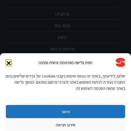
מי אנחנו
מפת אתר
תקנון
מדיניות פרטיות
ביטול עסקה
חווית גלישה מותאמת אישית ומהנה
שירות לקוחות
שלום, לידיעתך, באתר זה נעשה שימוש בקבצי Cookies של צדדים שלישים בהם
החברה נעזרת לניתוח השימוש באתר ולצרכי פרסום מותאם. המשך גלישה
הצהרת נגישות
באתר מהווה הסכמה לשימוש זה.
אחריות ורישום מוצר
תקנון מבצעים
אישור
סירוב ויציאה
Shnorkel MLY {digital Creation}