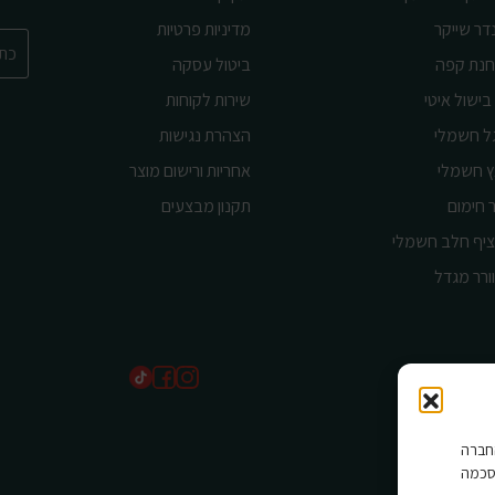
דר שייקר
מדיניות פרטיות
נת קפה
ביטול עסקה
בישול איטי
שירות לקוחות
ל חשמלי
הצהרת נגישות
ץ חשמלי
אחריות ורישום מוצר
 חימום
תקנון מבצעים
יף חלב חשמלי
ורר מגדל
שים בהם החברה
סכמה