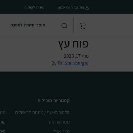
התחברות/הרשמה
שירות לקוחות
מוצרי חשמל למטבח
פוח עץ
מרץ 17, 2023
By
Tal Steinberger
קטגוריות מובילות
סלמור סו-שף / מתחם הבישולים
מנג
מסחטות מיץ
קוט
מצנן אוויר
סיר 