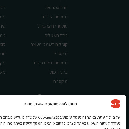
תנור אמבטיה
בלנ
מסחטת הדרים
מטח
טוסטר לחיצה גדול
סיר 
כירה חשמלית
מנג
קומקום חשמלי מעוצב
קוצ
מיקסר יד
תנור
מסחטת מיצים קשים
מקצ
בלנדר מוט
מאו
מיקסרים
חווית גלישה מותאמת אישית ומהנה
Shnorkel MLY {digital Creation}
שלום, לידיעתך, באתר זה נעשה שימוש בקבצי Cookies של צדדים שלי
נעזרת לניתוח השימוש באתר ולצרכי פרסום מותאם. המשך גלישה באתר מהווה ה