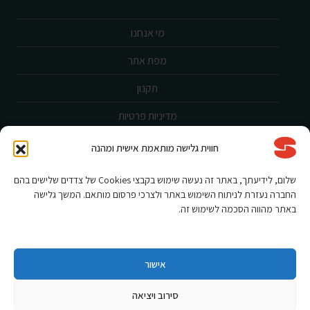
מי אנחנו
מפת אתר
תקנון
מדיניות פרטיות
ביטול עסקה
חווית גלישה מותאמת אישית ומהנה
שירות לקוחות
שלום, לידיעתך, באתר זה נעשה שימוש בקבצי Cookies של צדדים שלישים בהם
החברה נעזרת לניתוח השימוש באתר ולצרכי פרסום מותאם. המשך גלישה
הצהרת נגישות
באתר מהווה הסכמה לשימוש זה.
אחריות ורישום מוצר
תקנון מבצעים
אישור
סירוב ויציאה
Shnorkel MLY {digital Creation}