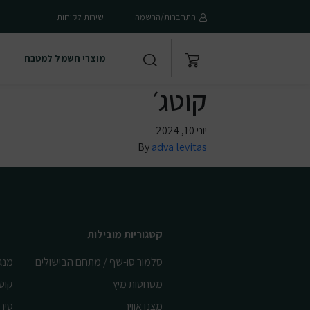
התחברות/הרשמה
שירות לקוחות
מוצרי חשמל למטבח
קוטג׳
יוני 10, 2024
By
adva levitas
קטגוריות מובילות
סלמור סו-שף / מתחם הבישולים
מנג
מסחטות מיץ
קוט
מצנן אוויר
סיר 