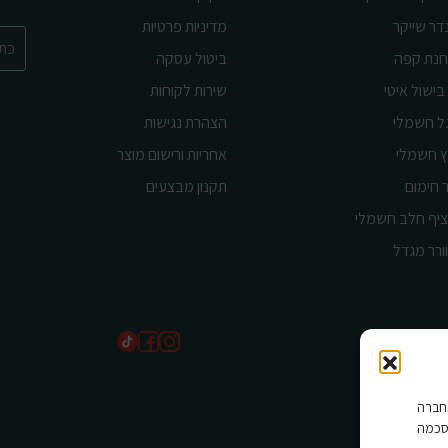
דר שייקר
מדיניות פרטיות
נת קפה
ביטול עסקה
בישול איטי
שירות לקוחות
ל חשמלי
הצהרת נגישות
ץ חשמלי
אחריות ורישום מוצר
 חימום
תקנון מבצעים
יף חלב חשמלי
ורר מגדל
שים בהם החברה
סכמה