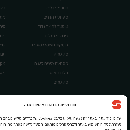
תנור אמבטיה
בלנ
מסחטת הדרים
מטח
טוסטר לחיצה גדול
סיר 
כירה חשמלית
מנג
קומקום חשמלי מעוצב
קוצ
מיקסר יד
תנור
מסחטת מיצים קשים
מקצ
בלנדר מוט
מאו
מיקסרים
חווית גלישה מותאמת אישית ומהנה
Shnorkel MLY {digital Creation}
שלום, לידיעתך, באתר זה נעשה שימוש בקבצי Cookies של צדדים שלי
נעזרת לניתוח השימוש באתר ולצרכי פרסום מותאם. המשך גלישה באתר מהווה ה