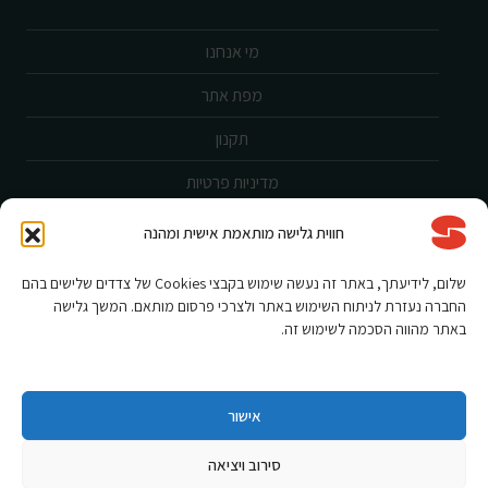
מי אנחנו
מפת אתר
תקנון
מדיניות פרטיות
ביטול עסקה
חווית גלישה מותאמת אישית ומהנה
שירות לקוחות
שלום, לידיעתך, באתר זה נעשה שימוש בקבצי Cookies של צדדים שלישים בהם
החברה נעזרת לניתוח השימוש באתר ולצרכי פרסום מותאם. המשך גלישה
הצהרת נגישות
באתר מהווה הסכמה לשימוש זה.
אחריות ורישום מוצר
תקנון מבצעים
אישור
סירוב ויציאה
Shnorkel MLY {digital Creation}