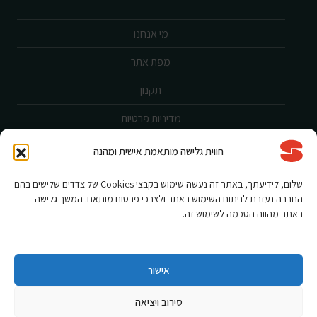
מי אנחנו
מפת אתר
תקנון
מדיניות פרטיות
ביטול עסקה
חווית גלישה מותאמת אישית ומהנה
שירות לקוחות
שלום, לידיעתך, באתר זה נעשה שימוש בקבצי Cookies של צדדים שלישים בהם
החברה נעזרת לניתוח השימוש באתר ולצרכי פרסום מותאם. המשך גלישה
הצהרת נגישות
באתר מהווה הסכמה לשימוש זה.
אחריות ורישום מוצר
תקנון מבצעים
אישור
סירוב ויציאה
Shnorkel MLY {digital Creation}