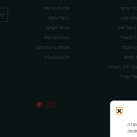
דר שייקר
מדיניות פרטיות
נת קפה
ביטול עסקה
בישול איטי
שירות לקוחות
ל חשמלי
הצהרת נגישות
ץ חשמלי
אחריות ורישום מוצר
 חימום
תקנון מבצעים
יף חלב חשמלי
ורר מגדל
שים בהם החברה
סכמה