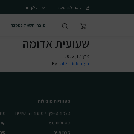
התחברות/הרשמה
שירות לקוחות
מוצרי חשמל למטבח
שעועית אדומה
מרץ 17, 2023
By
Tal Steinberger
קטגוריות מובילות
סלמור סו-שף / מתחם הבישולים
מנג
מסחטות מיץ
קוט
מצנן אוויר
סיר 