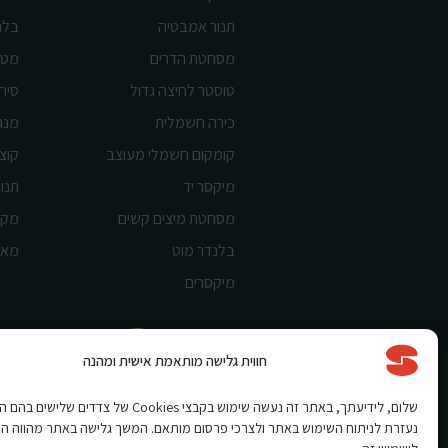
תנור אמבטיה
בלנ
מסחטת הדרים
מטח
טוסטר לחיצה גדול
סיר 
כירה חשמלית
מנג
קומקום חשמלי מעוצב
קוצ
מיקסר יד
תנור
מסחטת מיצים קשים
מקצ
בלנדר מוט
מאו
מיקסרים
חווית גלישה מותאמת אישית ומהנה
Shnorkel MLY {digital Creation}
שלום, לידיעתך, באתר זה נעשה שימוש בקבצי Cookies של צדדים שלי
נעזרת לניתוח השימוש באתר ולצרכי פרסום מותאם. המשך גלישה באתר מהווה ה