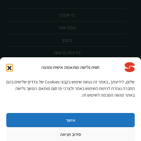
מי אנחנו
מפת אתר
תקנון
מדיניות פרטיות
ביטול עסקה
חווית גלישה מותאמת אישית ומהנה
שירות לקוחות
שלום, לידיעתך, באתר זה נעשה שימוש בקבצי Cookies של צדדים שלישים בהם
החברה נעזרת לניתוח השימוש באתר ולצרכי פרסום מותאם. המשך גלישה
הצהרת נגישות
באתר מהווה הסכמה לשימוש זה.
אחריות ורישום מוצר
תקנון מבצעים
אישור
סירוב ויציאה
Shnorkel MLY {digital Creation}