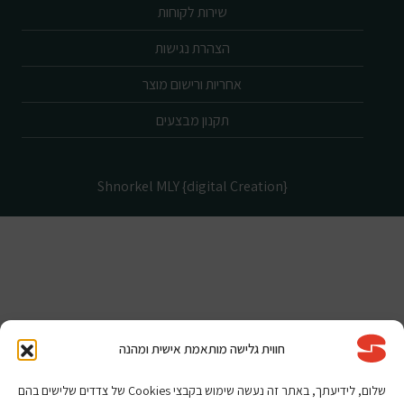
שירות לקוחות
הצהרת נגישות
אחריות ורישום מוצר
תקנון מבצעים
Shnorkel MLY {digital Creation}
חווית גלישה מותאמת אישית ומהנה
שלום, לידיעתך, באתר זה נעשה שימוש בקבצי Cookies של צדדים שלישים בהם