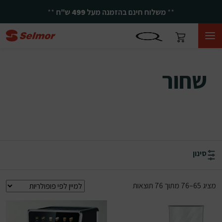
**
יחד ננצח!
**
שחור
שחור
סינון
ממוין לפי פופולריות
מציג 65–76 מתוך 76 תוצאות