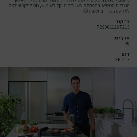
הנוזלים המסייע בהפחתת עשן וריחות. קל לשימוש, נוח לניקוי ואידאלי
לאחסנה. אז... בתיאבון 😊 .
בר קוד
7290011297213
ארץ יצור
סין
דגם
SE-213