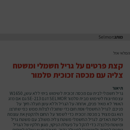
מותג:
Selmor
המלאי אזל
קצת פרטים על גריל חשמלי ומשטח
צליה עם מכסה זכוכית סלמור
תיאור
גריל חשמלי לבית עם מכסה זכוכית לשימוש ביתי ללא עשן, W1650
עצמתי ונוח לשימוש מבית סלמור SELMOR דגם SE-213 גם אם מזג
האוויר לא מאיר פנים, ארוחה על הגריל וללא עשן תעלה חיוך על
פניכם. לגריל החשמלי ווסת חום כדי שתוכלו לצלות ממש כפי שתרצו.
הוא גם מצויד במכסה זכוכית כדי לשמור על החום ולהקטין את עוצמת
פליטת האדים. לגריל החשמלי משטח צליה משולב עם משטח גריל
ומשטח פלנצ'ה כדי להקל על פעולת הניקוי, מגוון חלקיו של הגריל
ניתנים לפירוק ולשטיפה! לפעולה נקיה, מצורף מגש נשלף לאיסוף