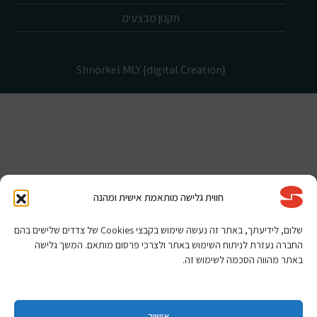
תקנון מבצעים
Shnorkel MLY {digital Creation}
חווית גלישה מותאמת אישית ומהנה
שלום, לידיעתך, באתר זה נעשה שימוש בקבצי Cookies של צדדים שלישים בהם
החברה נעזרת לניתוח השימוש באתר ולצרכי פרסום מותאם. המשך גלישה
באתר מהווה הסכמה לשימוש זה.
אישור