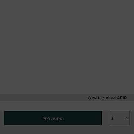
מותג:
Westinghouse
כמות של טאבון חשמלי 400 מעלות Westinghouse לבית או למרפסת WBGLEG1201B18
הוספה לסל