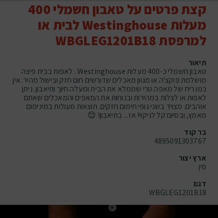
קצת פרטים על טאבון חשמלי 400
מעלות Westinghouse לבית או
למרפסת WBGLEG1201B18
תיאור
טאבון חשמלי כ-400 מעלות Westinghouse . לאפות בבית פיצה
מושלמת פוקצ'ה או מגוון מאכלים שדורשים חום חזק ובישול מהיר. אין
כמו ריח של מאפה טרי שממלא את הבית ומעלה חיוך ותיאבון. ניתן
לאפות או לצלות במהירות ובנוחות את המאפים והמאכלים שאתם
אוהבים. מצויד בשני גופי חימום חזקים. תוצאות מעולות במינימום
מאמץ, ובסיום קל לניקוי! אז... בתיאבון! 😊
בר קוד
4895091303767
ארץ יצור
סין
דגם
WBGLEG1201B18