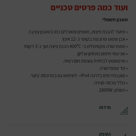
ועוד כמה פרטים טכניים
טאבון חשמלי
• מיועד להכנת פיצות, מאפים ומאכלים כמו בטאבון עץ/גז.
• אבן שמוט מרובעת בקוטר כ-12 אינץ'.
• טמפרטורה מקסימלית כ- 400ºC הכנת פיצה תוך כ-3 דקות!
• שני גופי חימום (תחתון ועליון).
• תרמוסטט לבחירת עוצמת חום רצויה.
• מד טמפרטורה.
• מוגן נתזי מים בדרגה IPx4– לשימוש גם במרפסת /חצר.
• כולל מכסה סגירה.
• הספק: 1800W.
מידות
הספק