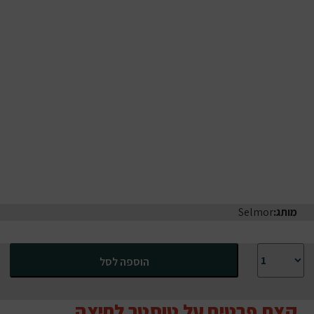
מותג:
Selmor
כמות של טוסטר לחיצה נירוסטה סלמור לארבע פרוסות דגם 642
הוספה לסל
קצת פרטים על טוסטר לחיצה