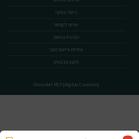
ביטול עסקה
שירות לקוחות
הצהרת נגישות
אחריות ורישום מוצר
תקנון מבצעים
Shnorkel MLY {digital Creation}