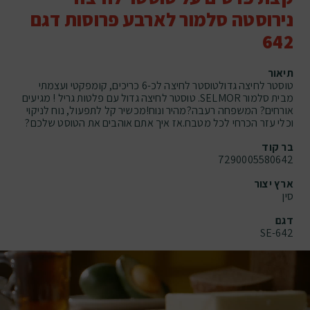
נירוסטה סלמור לארבע פרוסות דגם
642
תיאור
טוסטר לחיצה גדולטוסטר לחיצה לכ-6 כריכים, קומפקטי ועצמתי
מבית סלמור SELMOR. טוסטר לחיצה גדול עם פלטות גריל ! מגיעים
אורחים? המשפחה רעבה?מהיר ונוח!מכשיר קל לתפעול, נוח לניקוי
וכלי עזר הכרחי לכל מטבח.אז איך אתם אוהבים את הטוסט שלכם?
בר קוד
7290005580642
ארץ יצור
סין
דגם
SE-642