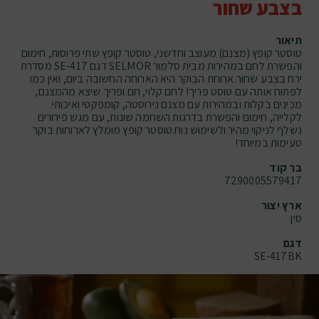
בצבע שחור
תיאור
טוסטר קופץ (מצנם) מעוצב וחדשני, טוסטר קופץ שתי פרוסות, חימום
והפשרת לחם במהירות מבית סלמור SELMOR דגם SE-417 מסדרת
ירח בצבע שחור.ארוחת הבוקר היא הארוחה החשובה ביום, ואין כמו
לפתוח אותה עם טוסט פריך! לחם קלוי, חם ופריך שיצא מהמצנם,
מכינים בקלות ובמהירות עם מצנם נירוסטה, קומפקטי ואיכותי.
לקלייה, חימום והפשרת בדרגות השחמה שונות, עם מגש פירורים
נשלף לניקוי מהיר ולשימוש נוח.טוסטר קופץ מומלץ לארוחות בוקר
טעימות במיוחד!
בר קוד
7290005579417
ארץ יצור
סין
דגם
SE-417BK