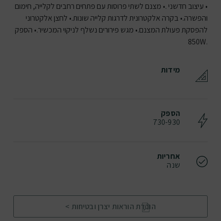
• עיצוב חדשני .• מצנם לשתי פרוסות עם פתחים רחבים לקלייה, חימום
והפשרה.• בקרה אלקטרונית לדרגות קלייה שונות.• לחצן אלקטרוני
להפסקת פעולת המצנם.• מגש פירורים נשלף לניקוי המכשיר.• הספק
.850W
מידות
הספק
730-930
אחריות
שנה
הורדת הוראות יצרן ובטיחות >