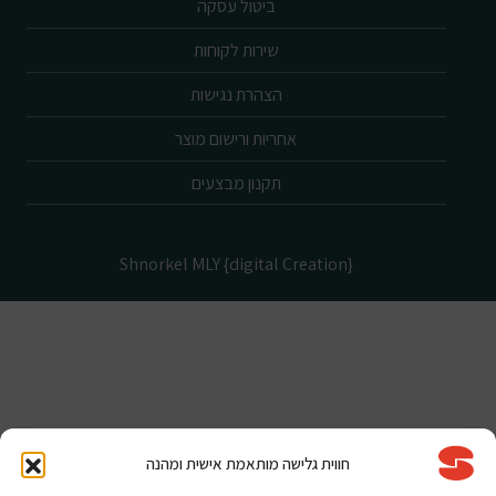
ביטול עסקה
שירות לקוחות
הצהרת נגישות
אחריות ורישום מוצר
תקנון מבצעים
Shnorkel MLY {digital Creation}
חווית גלישה מותאמת אישית ומהנה