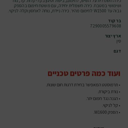
כירה חשמלית על השיש, לחימום, בישול וטיגון בקלי קלות. קל, נוח
ושימושי במטבח. כירה חשמלית יחידה, עם משטח חימום בהספק
גבוה עד W1500 לחימום מהיר. כירה ניידת, נוחה לאחסון וקלה לניקוי.
בר קוד
7290005579608
ארץ יצור
סין
דגם
ועוד כמה פרטים טכניים
• תרמוסטט המאפשר בחירת דרגות חום שונות.
• נורת ביקורת.
• הגנה נגד חמום יתר.
• קל לניקוי.
• הספק W1600.