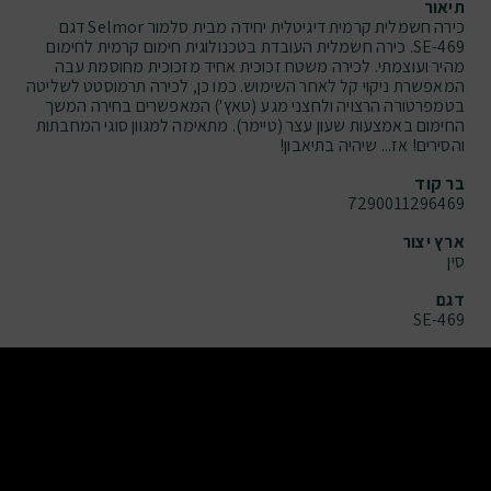
תיאור
כירה חשמלית קרמית דיגיטלית יחידה מבית סלמור Selmor דגם
469-SE. כירה חשמלית העובדת בטכנולוגית חימום קרמית לחימום
מהיר ועוצמתי. לכירה משטח זכוכית אחיד מזכוכית מחוסמת עבה
המאפשרת ניקוי קל לאחר השימוש. כמו כן, לכירה תרמוסטט לשליטה
בטמפרטורה הרצויה ולחצני מגע (טאץ') המאפשרים בחירה המשך
החימום באמצעות שעון עצר (טיימר). מתאימה למגוון סוגי המחבתות
והסירים! אז... שיהיה בתיאבון!
בר קוד
7290011296469
ארץ יצור
סין
דגם
SE-469