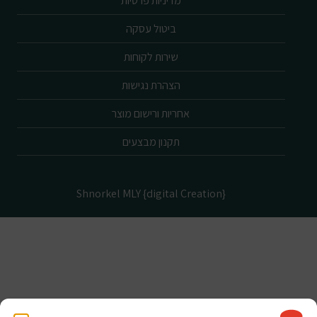
מדיניות פרטיות
ביטול עסקה
שירות לקוחות
הצהרת נגישות
אחריות ורישום מוצר
תקנון מבצעים
Shnorkel MLY {digital Creation}