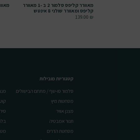
ר
מאוורר קליפס סלמור 2 ב -1 מאוורר
מאוורר
קליפס ומאוורר שולני 8 אינטש
139.00
₪
קטגוריות מובילות
סלמור סו-שף / מתחם הבישולים
מנג
מסחטות מיץ
קוט
מצנן אוויר
סיר 
תנור אמבטיה
בלנ
מסחטת הדרים
מטח