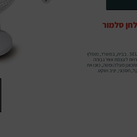
חן סלמור
מאוורר שולחן ""9 חזק ושקט מבית סלמור SELMOR . בבית, במשרד, מומלץ
י ""9 עם שלוש מהירויות לעצמת אוויר גבוהה
תכוונן מעלה ומטה, כוונו את
, חסכוני, יציב ושקט.