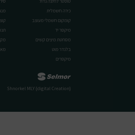
טוסטר לחיצה גדול
סיר 
כירה חשמלית
מנג
קומקום חשמלי מעוצב
קוצ
מיקסר יד
תנור
מסחטת מיצים קשים
מקצ
בלנדר מוט
מאו
מיקסרים
Shnorkel MLY {digital Creation}