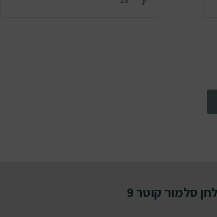
20
מה חשבתם על ה- מאוורר שולחן סלמור קוטר 9