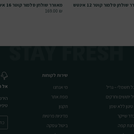
 שולחן סלמור קוטר 12 אינטש
מאוורר שולחן סלמור קוטר 16 אינטש
169.00
₪
שירות לקוחות
אל ת
ל חשמלי – גריל
מי אנחנו
ל יתושים וחרקים
מפת אתר
הירשמ
טיפי
טיגון ללא שמן
תקנון
דר שייקר
מדיניות פרטיות
נת קפה
ביטול עסקה