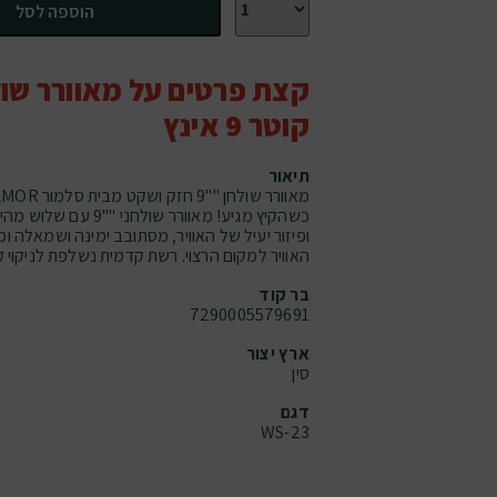
הוספה לסל
קצת פרטים על מאוורר שול
קוטר 9 אינץ
תיאור
כשהקיץ מגיע! מאוורר שולחנ
ופיזור יעיל של האוויר, מסתובב ימינה ושמאלה ומ
האוויר למקום הרצוי. רשת קדמית נשלפת לניקוי קל
בר קוד
7290005579691
ארץ יצור
סין
דגם
WS-23