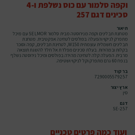
וקפה סלמור עם כוס נשלפת ו-4
סכינים דגם 257
תיאור
מטחנת תבלינים וקפה מנירוסטה מבית סלמור SELMOR עם מיכל
מתפרק לניקוי והפעלה בפולסים לטחינה אפקטיבית. מטחנת
תבלינים חשמלית עוצמתית W150, לטחינת תבלינים, קפה וסוכר
בקלות ובמהירות. בעלת סכינים מפלדת אל חלד להשגת תוצאה
מרבית. הפעלה קלה לטחינה מהירה בפולסים ומיכל נירוסטה נשלף
בנפח 60 גרם מתפרק וקל לניקוי ושטיפה.
בר קוד
7290005579257
ארץ יצור
סין
דגם
SE-257
ועוד כמה פרטים טכניים