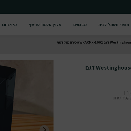
מוצרי חשמל לבית
מבצעים
מגזין סלמור סו-שף
מי אנחנו
מכונת אספרסו אוטומטית עם טוחן Westinghouse דגם
ר |
Nespres | מתאם לקפה טחון