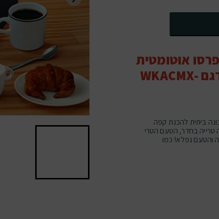
רסו אוטומטית
עם טוחן Westinghouse דגם WKACMX-
ספרסו ביתית מבית Westinghouse מכונה ביתית להכנת קפה
 הכיף של ארומה טרייה בחדר, הטעם הטרי
 והטעם נפלא! כמו