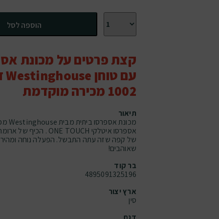
כמות של מכונת אספרסו אוטומטית עם טוחן Westinghouse דגם WKACMX-1002 מכירה מוקדמת
הוספה לסל
קצת פרטים על מכונת אספ
1002 מכירה מוקדמת
תיאור
מכונת א
אספרסו איטלקי ONE TOUCH .
של קפה שזה עתה התבשל. הפעלה נוחה ומהירה
שאוהבים!
בר קוד
4895091325196
ארץ יצור
סין
דגם