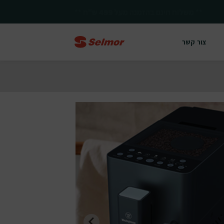
**
יחד ננצח!
**
צור קשר