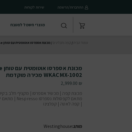
התחברות/הרשמה
שירות לקוחות
מוצרי חשמל למטבח
עמוד הבית
/
קפה ותבלינים
/ מכונת אספרסו אוטומטית עם טוחן Westinghouse דגם WKACMX-1002 מכירה מוקדמת
WKACMX-1002 מכירה מוקדמת
2,999.00
₪
מכונת קפה | מכשיר אספרסו | מקציף חלב בקיטו
מתאם לקפסולות נספרסו so
| קפה לאטה | קפו'צינו
מותג:
Westinghouse