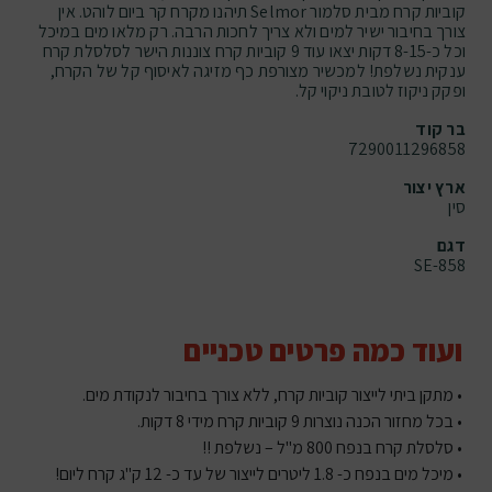
קוביות קרח מבית סלמור Selmor תיהנו מקרח קר ביום לוהט. אין
צורך בחיבור ישיר למים ולא צריך לחכות הרבה. רק מלאו מים במיכל
וכל כ-8-15 דקות יצאו עוד 9 קוביות קרח צוננות הישר לסלסלת קרח
ענקית נשלפת! למכשיר מצורפת כף מזיגה לאיסוף קל של הקרח,
ופקק ניקוז לטובת ניקוי קל.
בר קוד
7290011296858
ארץ יצור
סין
דגם
SE-858
ועוד כמה פרטים טכניים
• מתקן ביתי לייצור קוביות קרח, ללא צורך בחיבור לנקודת מים.
• בכל מחזור הכנה נוצרות 9 קוביות קרח מידי 8 דקות.
• סלסלת קרח בנפח 800 מ"ל – נשלפת !!
• מיכל מים בנפח כ- 1.8 ליטרים לייצור של עד כ- 12 ק"ג קרח ליום!