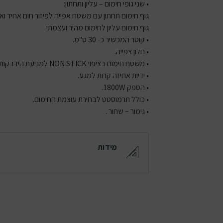
• שני גופי חימום – עליון ותחתון:
גוף חימום תחתון עם משטח אפייה לפיזור חום אחיד וא
גוף חימום עליון לחימום מהיר ועצמתי
• קוטר המכשיר כ- 30 ס"מ.
• חלון צפייה.
• משטח חימום בציפוי NON STICK למניעת הידבקות של חומרים למשטח העבודה.
• ידיות אחיזה קרות למגע.
• הספק 1800W.
• כולל תרמוסטט לבחירת עוצמת החימום.
• גימור – שחור .
מידות