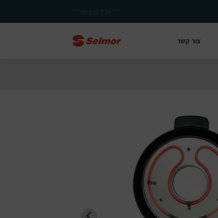
**
יחד ננצח!
**
צור קשר