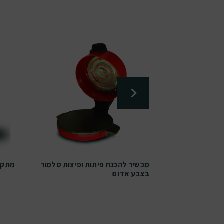
מור צולה את
מכשיר להכנת פיתות ופיצות סלמור
מתקן 
ה
בצבע אדום