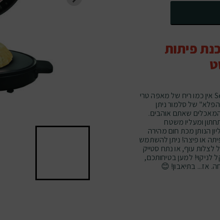
תרמוסטט
נת פיתות
ט
מכשיר להכנת פיתות ופיצות מבית סלמור Selmor אין כמו ריח של מאפה טרי
הפלא" של סלמור ניתן
והמאכלים שאתם אוהבים.
תחתון ומעליו משטח
 קוורץ עליון הנותן מכת חום מהירה
פיתה או פיצה! ניתן להשתמש
לצלות עוף, או נתח סטייק
ל לניקוי! למען בטיחותכם,
 אז... בתיאבון! 😊