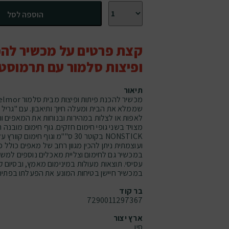
כמות של מכשיר להכנת פיתות ופיצות סלמור עם 
הוספה לסל
קצת פרטים על מכשיר להכ
ופיצות סלמור עם תרמוסט
תיאור
שממלא את הבית ומעלה חיוך ותיאבון. עם "גריל 
לאפות או לצלות במהירות ובנוחות את המאפים 
מצויד בשני גופי חימום חזקים. גוף חימום מובנה 
NONSTICK בקוטר 30 ס""מ וגוף חימום
ועוצמתית ניתן להכין מגוון רחב של מאפים כולל 
במכשיר גם לחימום וצליית מאכלים נוספים למשל 
עסיסי. תוצאות מעולות במינימום מאמץ, ובסיום ק
במכשיר חיישן בטיחות המונע את הפעלתו בפתיחה.
בר קוד
7290011297367
ארץ יצור
סין