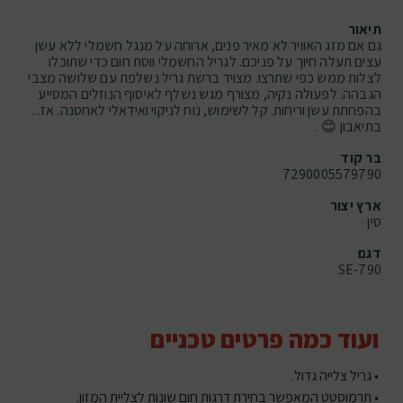
תיאור
גם אם מזג האוויר לא מאיר פנים, ארוחה על מנגל חשמלי ללא עשן
עצים תעלה חיוך על פניכם. לגריל החשמלי ווסת חום כדי שתוכלו
לצלות ממש כפי שתרצו. מצויד ברשת גריל נשלפת עם שלושה מצבי
הגבהה. לפעולה נקיה, מצורף מגש נשלף לאיסוף הנוזלים המסייע
בהפחתת עשן וריחות. קל לשימוש, נוח לניקוי ואידאלי לאחסנה. אז...
בתיאבון 😊 .
בר קוד
7290005579790
ארץ יצור
סין
דגם
SE-790
ועוד כמה פרטים טכניים
• גריל צלייה גדול.
• תרמוסטט המאפשר בחירת דרגות חום שונות לצליית המזון.