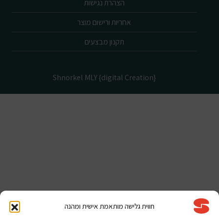
הצהרת נגישות
אחריות ורישום מוצר
תקנון מבצעים
Shnorkel MLY {digital Creation}
חווית גלישה מותאמת אישית ומהנה