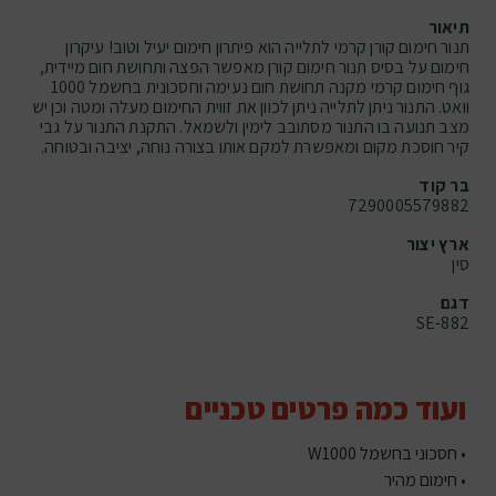
תיאור
תנור חימום קורן קרמי לתלייה הוא פיתרון חימום יעיל וטוב! עיקרון
חימום על בסיס תנור חימום קורן מאפשר הפצה ותחושת חום מיידית,
גוף חימום קרמי מקנה תחושת חום נעימה וחסכונית בחשמל 1000
וואט. התנור ניתן לתלייה ניתן לכוון את זווית החימום מעלה ומטה וכן יש
מצב תנועה בו התנור מסתובב לימין ולשמאל. התקנת התנור על גבי
קיר חוסכת מקום ומאפשרת למקם אותו בצורה נוחה, יציבה ובטוחה.
בר קוד
7290005579882
ארץ יצור
סין
דגם
SE-882
ועוד כמה פרטים טכניים
• חסכוני בחשמל W1000
• חימום מהיר