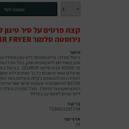
כמות של סיר טיגון ללא שמן נירוסטה סלמור AIR FRYER נפח 3.5 ליטר
הוספה לסל
קצת פרטים על סיר טיגון 
נירוסטה סלמור AIR FRYER נפח 3.5 ליטר
תיאור
קל W1500 מבית סלמור OR
שניצלים ושאר מטוגנים כל כך טעימים ללא שמן! לט
לאפייה ניתן להתשמש בקלות וביעילות בסיר החש
W1700 לחימום מהיר ועוצמתי ופיזור אוויר אי
ליטר שניתן לשטוף גם במדיח!
בר קוד
7290011297794
ארץ יצור
סין