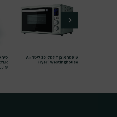
נירוסטה סלמור
טוסטר אובן דיגטלי 30 ליטר Air
Fryer | Westinghouse
FRYER נפח 3
.00
₪