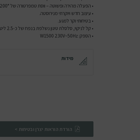
• הפעלה מהירה ופשוטה – ווסת טמפרטורה של C80° – 200° , שעון עצר של 60 דקות .
• עיצוב חדש ויוקרתי מנירוסטה.
• בטיחותי וקר למגע.
• קל לניקוי, סלסלת טיגון נשלפת בנפח של כ-2.5 ליטר הניתנת לשטיפה בטוחה גם במדיח הכלים.
• הספק: W1500 230V~50Hz
מידות
הורדת הוראות יצרן ובטיחות >