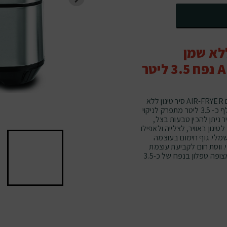
ללא שמן
בישול מודרני, בריא ומופחת/ללא שמן מתחיל עם AIR-FRYER סיר טיגון ללא
שמן באוויר חם ללא/מופחת שמן, בעל מיכל נשלף כ- 3.5 ליטר מתפרק לניקוי
SELM . בבישול בסיר ניתן להכין טבעות בצל,
יגון באוויר, לצלייה ולאפילו
מלי. גוף חימום בעוצמה
דאלי. ווסת חום לקביעת עוצמת
הטיגון ושעון עצר (טיימר) . מיכל מתפרק ונשלף מצופה טפלון בנפח של כ-3.5