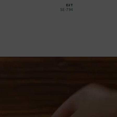
דגם
SE-794