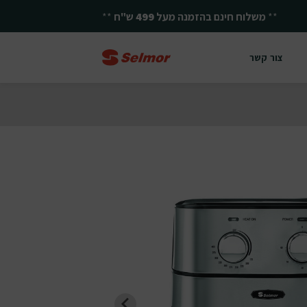
**
יחד ננצח!
**
צור קשר