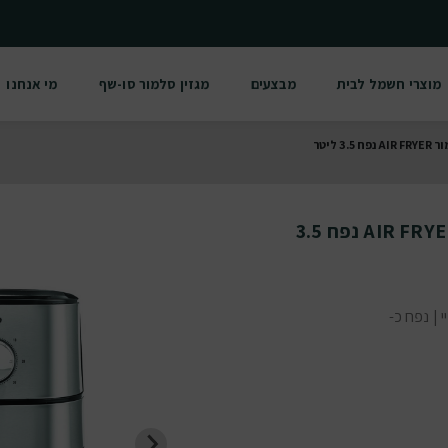
מוצרי חשמל לבית
מבצעים
מגזין סלמור סו-שף
מי אנחנו
 ליטר
סיר טיגון ללא שמן נירוסטה סלמור AIR FRYER נפח 3.5
טה | AIR FRYER איירפריי | נפח כ-