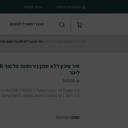
התחברות/הרשמה
שירות לקוחות
מוצרי חשמל למטבח
עמוד הבית
/
מטבח
/
צלייה וטיגון
/ סיר טיגון ללא שמן נירוסטה סלמור AIR FRYER נפח 3.5
ליטר
549.00
₪
סיר טיגון ללא שמן נירוס
3.5 ליטר | תרמוסטט לויסות עוצמת החום וטיימר
מותג:
Selmor