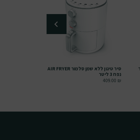
סיר טיגון ללא שמן סלמור AIR FRYER
נפח 3 ליטר
נשלף לשטיפה קלה
229.00
₪
409.00
₪