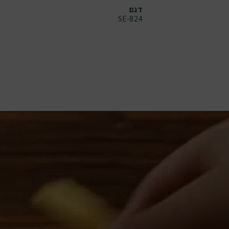
דגם
SE-824