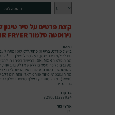
כמות של סיר טיגון ללא שמן נירוסטה סלמור AIR FRYER נפח 5 ליטר
הוספה לסל
קצת פרטים על סיר טיגון 
נירוסטה סלמור AIR FRYER נפח 5 ליטר
תיאור
מבית סלמור SELMOR . בבישול בסיר
מטוגנים כל כך טעימים ללא שמן! לטיגון באוויר, ל
מהיר ועוצמתי ופיזור אוויר אידאלי. ווסת חום לקבי
גם במדיח!
בר קוד
7290011297824
ארץ יצור
סין