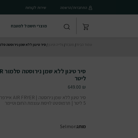
התחברות/הרשמה
שירות לקוחות
מוצרי חשמל למטבח
עמוד הבית
/
מטבח
/
צלייה וטיגון
/ סיר טיגון ללא שמן נירוסטה סלמור AIR FRYER נפח 5 
ליטר
649.00
₪
סיר טיגון ללא שמן נירוס
5 ליטר | תרמוסטט לויסות עוצמת החום וטיימר
מותג:
Selmor