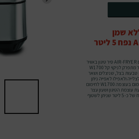
ללא שמן
בישול מודרני, בריא ומופחת/ללא שמן מתחיל עם AIR-FRYER סיר טיגון באוויר
חם ללא/מופחת שמן, בעל מיכל נשלף כ- 5 ליטר מתפרק לניקוי קל W1700
 ניתן להכין טבעות בצל, שניצלים ושאר
צלייה ולאפילו לאפייה ניתן
להתשמש בקלות וביעילות בסיר החשמלי. גוף חימום בעוצמה W1700 לחימום
עת עוצמת הטיגון ושעון עצר
(טיימר) . מיכל מתפרק ונשלף מצופה טפלון בנפח של כ-5 ליטר שניתן לשטוף