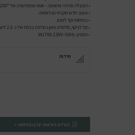
• הפעלה מהירה ופשוטה – ווסת טמפרטורה של C80° – 200° , שעון עצר של 60 דקות .
• עיצוב חדש ויוקרתי מנירוסטה.
• בטיחותי וקר למגע.
• קל לניקוי, סלסלת טיגון נשלפת בנפח של כ-2.5 ליטר הניתנת לשטיפה בטוחה גם במדיח הכלים.
• הספק: W1700 230V~50Hz
מידות
הורדת הוראות יצרן ובטיחות >