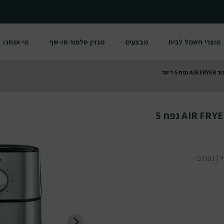
מוצרי חשמל לבית
מבצעים
מגזין סלמור סו-שף
מי אנחנו
ליטר
סיר טיגון ללא שמן נירוסטה סלמור AIR FRYER נפח 5
טה | AIR FRYER איירפריי | נפח כ-