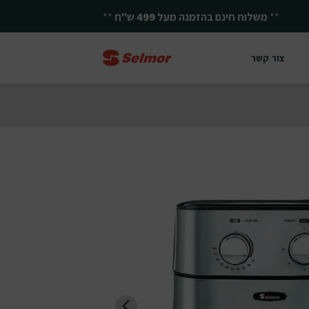
**
יחד ננצח!
**
צור קשר