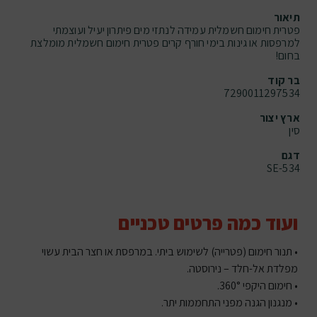
תיאור
פטרית חימום חשמלית עמידה לנתזי מים פיתרון יעיל ועוצמתי
למרפסות או גינות בימי חורף קרים פטרית חימום חשמלית מומלצת
בחום!
בר קוד
7290011297534
ארץ יצור
סין
דגם
SE-534
ועוד כמה פרטים טכניים
• תנור חימום (פטרייה) לשימוש ביתי. במרפסת או חצר הבית עשוי
מפלדת אל-חלד – נירוסטה.
• חימום היקפי 360°.
• מנגנון הגנה מפני התחממות יתר.