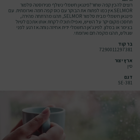
רוצים להכין קפה שחור?פינגאן חשמלי נשלף מנירוסטה סלמור
SELMOR.אין כמו לפתוח את הבוקר עם כוס קפה חמה וארומתית. עם
פינגאן חשמלי מבית סלמור SELMOR, תהנו מהרתחה מהירה,
תחסכו מקום יקר על השיש, ואפילו תוכלו לקחת אותו אתכם לטיול
בצימר או במלון. לפינג'אן החשמלי ידית אחיזה נוחה.אז רגע לפני
שגולש, תהנו מקפה חם וארומתי.
בר קוד
7290011297381
ארץ יצור
סין
דגם
SE-381